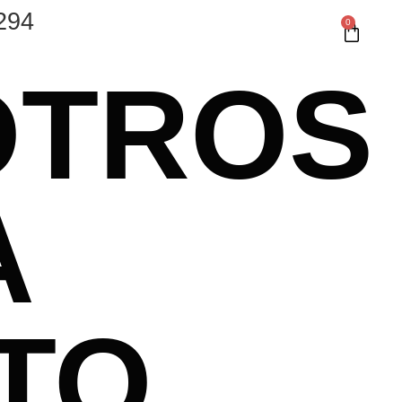
294
0
OTROS
A
TO